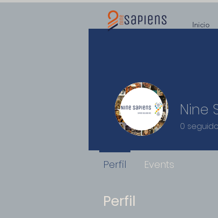
Inicio
Nine 
0
seguido
Perfil
Events
Perfil