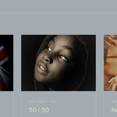
9 dic 2020
∙
1
min
28 
50 / 50
N