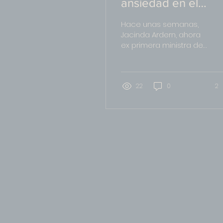
ansiedad en el
poder. O el poder 
Hace unas semanas,
la ansiedad.
Jacinda Ardern, ahora
ex primera ministra de
Nueva Zelanda,
decidió colgar los
guantes. Y vaya que lo
hizo con un...
22
0
2