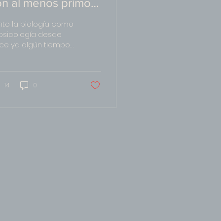
on al menos primos
ermanos
nto la biología como
 psicología desde
ce ya algún tiempo
n estado
scubriendo que la
ntera entre lo
rmal y lo anormal
14
0
.