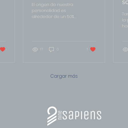
s
El origen de nuestra
de
h
personalidad es
Ta
alrededor de un 50%
la
genético y un 50%
ha
ambiental. Nuestra
ha
herencia genética es
de
como una semilla, que...
fro
17
0
1
no
no..
Cargar más