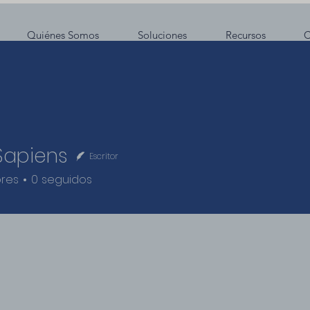
Quiénes Somos
Soluciones
Recursos
C
Sapiens
Escritor
res
0
seguidos