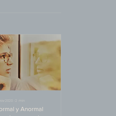
nov 2020
∙
2
min
ormal y Anormal