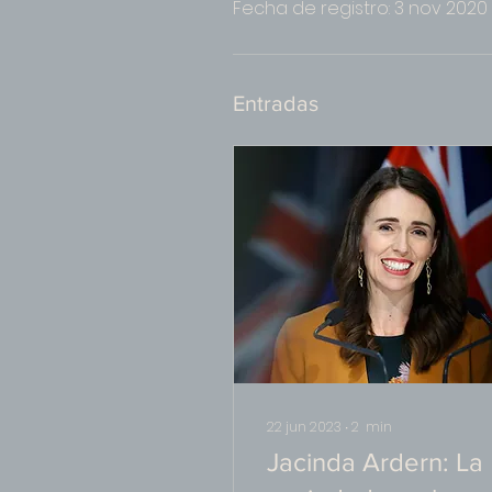
Fecha de registro: 3 nov 2020
Entradas
22 jun 2023
∙
2
min
Jacinda Ardern: La