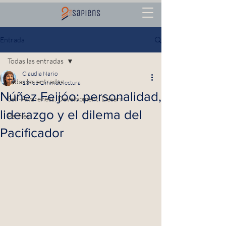
Entrada
Todas las entradas
Claudia Nario
Todas las entradas
13 feb
2 min de lectura
Núñez Feijóo: personalidad,
Self-Awareness, Development, Desarr
liderazgo y el dilema del
Perfiles
Pacificador