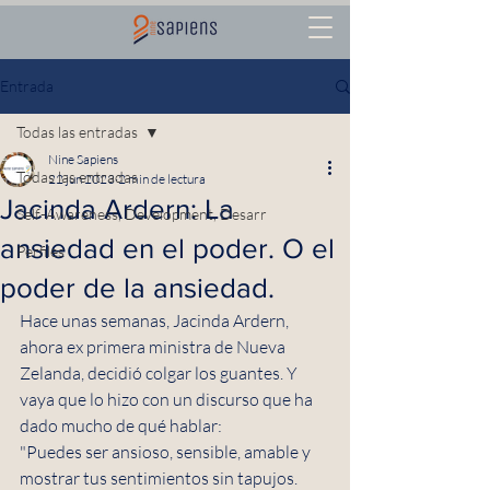
Entrada
Todas las entradas
Nine Sapiens
Todas las entradas
22 jun 2023
2 min de lectura
Jacinda Ardern: La
Self-Awareness, Development, Desarr
ansiedad en el poder. O el
Perfiles
poder de la ansiedad.
Hace unas semanas, Jacinda Ardern, 
ahora ex primera ministra de Nueva 
Zelanda, decidió colgar los guantes. Y 
vaya que lo hizo con un discurso que ha 
dado mucho de qué hablar:
"Puedes ser ansioso, sensible, amable y 
mostrar tus sentimientos sin tapujos.  