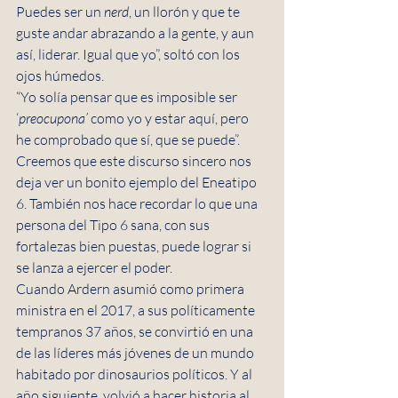
Puedes ser un 
nerd
, un llorón y que te 
guste andar abrazando a la gente, y aun 
así, liderar. Igual que yo”, soltó con los 
ojos húmedos. 
“Yo solía pensar que es imposible ser 
‘
preocupona’
 como yo y estar aquí, pero 
he comprobado que sí, que se puede”.
Creemos que este discurso sincero nos 
deja ver un bonito ejemplo del Eneatipo 
6. También nos hace recordar lo que una 
persona del Tipo 6 sana, con sus 
fortalezas bien puestas, puede lograr si 
se lanza a ejercer el poder.
Cuando Ardern asumió como primera 
ministra en el 2017, a sus políticamente 
tempranos 37 años, se convirtió en una 
de las líderes más jóvenes de un mundo 
habitado por dinosaurios políticos. Y al 
año siguiente, volvió a hacer historia al 