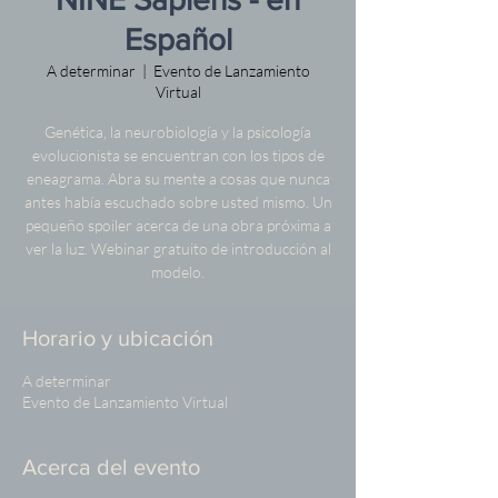
Español
A determinar
  |  
Evento de Lanzamiento
Virtual
Genética, la neurobiología y la psicología
evolucionista se encuentran con los tipos de
eneagrama. Abra su mente a cosas que nunca
antes había escuchado sobre usted mismo. Un
pequeño spoiler acerca de una obra próxima a
ver la luz. Webinar gratuito de introducción al
modelo.
Horario y ubicación
A determinar
Evento de Lanzamiento Virtual
Acerca del evento