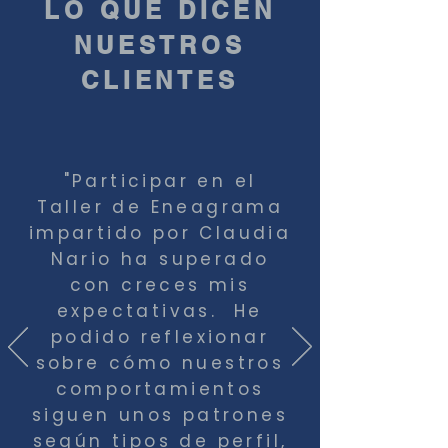
LO QUE DICEN
NUESTROS
CLIENTES
"Participar en el
Taller de Eneagrama
impartido por Claudia
Nario ha superado
con creces mis
expectativas. He
podido reflexionar
sobre cómo nuestros
comportamientos
siguen unos patrones
según tipos de perfil,