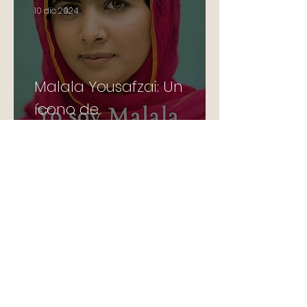
10 dic 2024
Malala Yousafzai: Un
ícono de
Autoconocimiento y
Liderazgo Inspirador
22 ago 2024
Cuando ganar no es lo
principal: El verdadero
espíritu deportivo de las