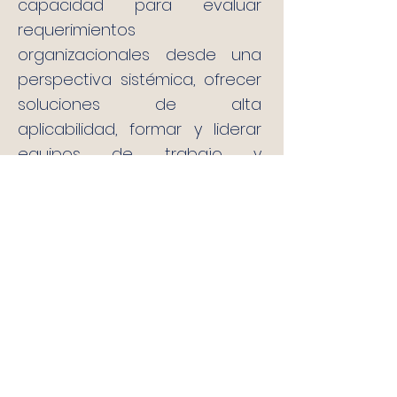
capacidad para evaluar
requerimientos
organizacionales desde una
perspectiva sistémica, ofrecer
soluciones de alta
aplicabilidad, formar y liderar
equipos de trabajo y
desarrollar labores creativas.
Los clientes valoran su
compromiso en los proyectos
que asume, logrando
establecer relaciones de
confianza de largo plazo.